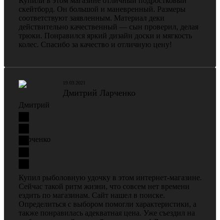
Купили в этом магазине отличный подростковый
скейтборд. Он большой и маневренный. Размеры
соответствуют заявленным. Материал деки
действительно качественный — сын проверил, делая
трюки. Понравился яркий дизайн доски и мягкость
колес. Спасибо за качество и отличную цену!
19.03.2021
Дмитрий Ларченко
Купил рыболовную удочку в этом интернет-магазине.
Сейчас такой ритм жизни, что совсем нет времени
ездить по магазинам. Сайт нашел в поиске.
Определиться с выбором помогли характеристики, а
также понравилась адекватная цена. Уже съездил на