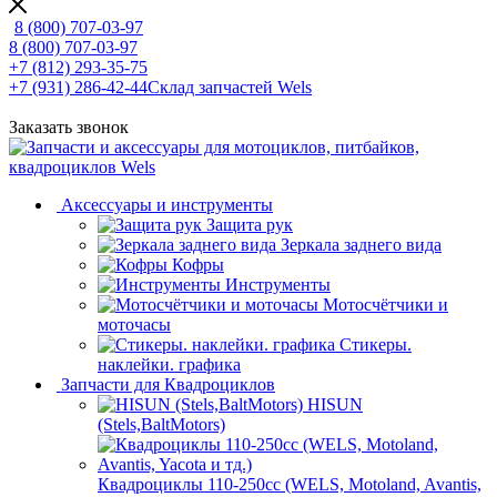
8 (800) 707-03-97
8 (800) 707-03-97
+7 (812) 293-35-75
+7 (931) 286-42-44
Склад запчастей Wels
Заказать звонок
Аксессуары и инструменты
Защита рук
Зеркала заднего вида
Кофры
Инструменты
Мотосчётчики и
моточасы
Стикеры.
наклейки. графика
Запчасти для Квадроциклов
HISUN
(Stels,BaltMotors)
Квадроциклы 110-250сс (WELS, Motoland, Avantis,