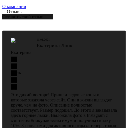
—
О компании
—
Отзывы
Оставить свой отзыв
11.01.2021
Екатерина Лонк
Это дикий восторг! Пришли ледовые коньки,
которые заказала через сайт. Они в жизни выглядят
круче, чем на фото. Описание полностью
соответствует. Размер подошел. До этого я заказывала
здесь горные лыжи. Выложила фото в Instagram с
хэштегом #покупаювмаксимум и получила скидку
10%. За товарами для активного отдыха теперь только