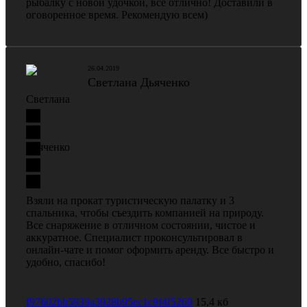
рыбалку с новой удочкой, все отлично! Доставили в
оговоренное время. Рекомендую всем)
26.04.2019
Светлана Дьяченко
Взяли на прокат туристическую палатку и 3
спальника, чтобы съездить компанией на природу.
Все снаряжение в отличном состоянии, чистое и
аккуратное. Специалист проконсультировал в
онлайн-чате и помог оформить аренду. Все быстро и
удобно, спасибо!
f97602bb5939a3928b95ec1c9f4f5269
15,4 кб