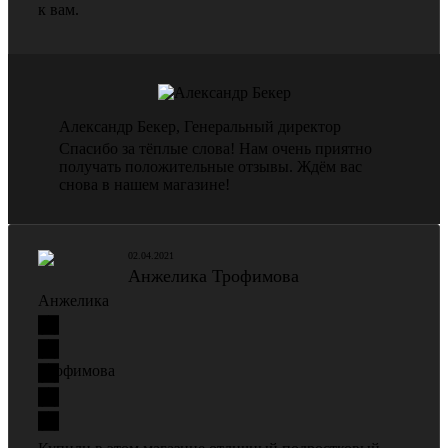
к вам.
Александр Бекер
, Генеральный директор
Спасибо за тёплые слова! Нам очень приятно
получать положительные отзывы. Ждём вас
снова в нашем магазине!
02.04.2021
Анжелика Трофимова