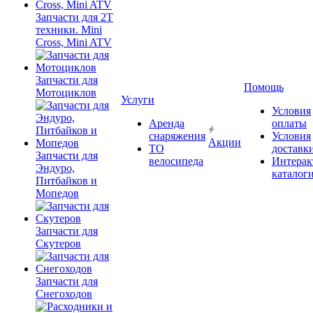
Запчасти для 2T
техники. Mini
Cross, Mini ATV
Запчасти для
Помощь
Мотоциклов
Услуги
Условия
Аренда
оплаты
снаряжения
Условия
Акции
ТО
доставк
Запчасти для
велосипеда
Интерак
Эндуро,
каталог
Питбайков и
Мопедов
Запчасти для
Скутеров
Запчасти для
Снегоходов