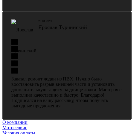
26.04.2019
Ярослав Турчинский
Заказал ремонт лодки из ПВХ. Нужно было
восстановить разрыв внешней части и установить
дополнительную защиту на днище лодки. Мастер все
выполнил качественно и быстро. Благодарю!
Подписался на вашу рассылку, чтобы получать
выгодные предложения.
О компании
Мотосервис
Условия оплаты