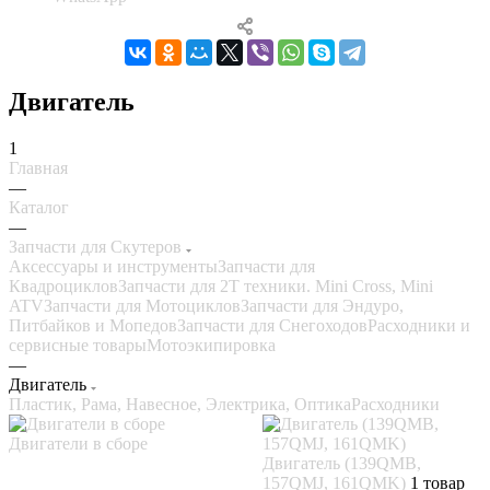
Двигатель
1
Главная
—
Каталог
—
Запчасти для Скутеров
Аксессуары и инструменты
Запчасти для
Квадроциклов
Запчасти для 2T техники. Mini Cross, Mini
ATV
Запчасти для Мотоциклов
Запчасти для Эндуро,
Питбайков и Мопедов
Запчасти для Снегоходов
Расходники и
сервисные товары
Мотоэкипировка
—
Двигатель
Пластик, Рама, Навесное, Электрика, Оптика
Расходники
Двигатели в сборе
Двигатель (139QMB,
157QMJ, 161QMK)
1 товар