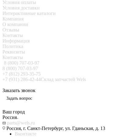
Условия оплаты
Условия доставки
Интерактивные каталоги
Компания
О компании
Отзывы
Контакты
Информация
Политика
Реквизиты
Контакты
8 (800) 707-03-97
8 (800) 707-03-97
+7 (812) 293-35-75
+7 (931) 286-42-44
Склад запчастей Wels
Заказать звонок
Задать вопрос
Ваш город
Россия
parts@wels.ru
Россия, г. Санкт-Петербург, ул. Гданьская, д. 13
Вконтакте