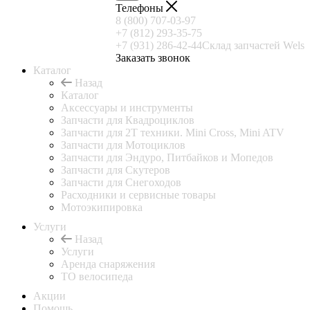
Телефоны
8 (800) 707-03-97
+7 (812) 293-35-75
+7 (931) 286-42-44
Склад запчастей Wels
Заказать звонок
Каталог
Назад
Каталог
Аксессуары и инструменты
Запчасти для Квадроциклов
Запчасти для 2T техники. Mini Cross, Mini ATV
Запчасти для Мотоциклов
Запчасти для Эндуро, Питбайков и Мопедов
Запчасти для Скутеров
Запчасти для Снегоходов
Расходники и сервисные товары
Мотоэкипировка
Услуги
Назад
Услуги
Аренда снаряжения
ТО велосипеда
Акции
Помощь