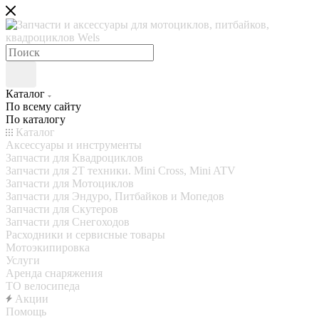
Каталог
По всему сайту
По каталогу
Каталог
Аксессуары и инструменты
Запчасти для Квадроциклов
Запчасти для 2T техники. Mini Cross, Mini ATV
Запчасти для Мотоциклов
Запчасти для Эндуро, Питбайков и Мопедов
Запчасти для Скутеров
Запчасти для Снегоходов
Расходники и сервисные товары
Мотоэкипировка
Услуги
Аренда снаряжения
ТО велосипеда
Акции
Помощь