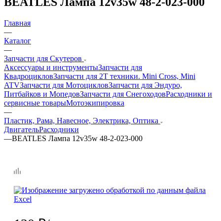
BEATLES Лампа 12v35w 48-2-023-000
Главная
—
Каталог
—
Запчасти для Скутеров
Аксессуары и инструменты
Запчасти для
Квадроциклов
Запчасти для 2T техники. Mini Cross, Mini
ATV
Запчасти для Мотоциклов
Запчасти для Эндуро,
Питбайков и Мопедов
Запчасти для Снегоходов
Расходники и
сервисные товары
Мотоэкипировка
—
Пластик, Рама, Навесное, Электрика, Оптика
Двигатель
Расходники
—
BEATLES Лампа 12v35w 48-2-023-000