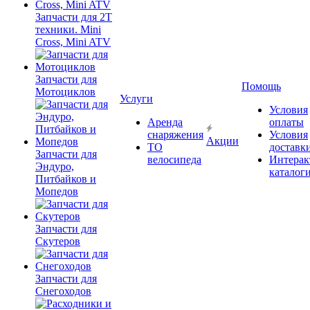
Запчасти для 2T
техники. Mini
Cross, Mini ATV
Запчасти для
Помощь
Мотоциклов
Услуги
Условия
Аренда
оплаты
снаряжения
Условия
Акции
ТО
доставк
Запчасти для
велосипеда
Интерак
Эндуро,
каталог
Питбайков и
Мопедов
Запчасти для
Скутеров
Запчасти для
Снегоходов