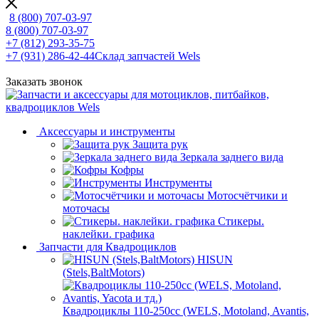
8 (800) 707-03-97
8 (800) 707-03-97
+7 (812) 293-35-75
+7 (931) 286-42-44
Склад запчастей Wels
Заказать звонок
Аксессуары и инструменты
Защита рук
Зеркала заднего вида
Кофры
Инструменты
Мотосчётчики и
моточасы
Стикеры.
наклейки. графика
Запчасти для Квадроциклов
HISUN
(Stels,BaltMotors)
Квадроциклы 110-250сс (WELS, Motoland, Avantis,