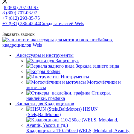
8 (800) 707-03-97
8 (800) 707-03-97
+7 (812) 293-35-75
+7 (931) 286-42-44
Склад запчастей Wels
Заказать звонок
Аксессуары и инструменты
Защита рук
Зеркала заднего вида
Кофры
Инструменты
Мотосчётчики и
моточасы
Стикеры.
наклейки. графика
Запчасти для Квадроциклов
HISUN
(Stels,BaltMotors)
Квадроциклы 110-250сс (WELS, Motoland, Avantis,