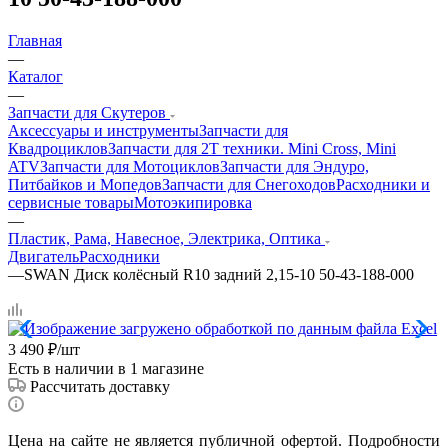
Главная
—
Каталог
—
Запчасти для Скутеров
Аксессуары и инструменты
Запчасти для
Квадроциклов
Запчасти для 2T техники. Mini Cross, Mini
ATV
Запчасти для Мотоциклов
Запчасти для Эндуро,
Питбайков и Мопедов
Запчасти для Снегоходов
Расходники и
сервисные товары
Мотоэкипировка
—
Пластик, Рама, Навесное, Электрика, Оптика
Двигатель
Расходники
—
SWAN Диск колёсный R10 задний 2,15-10 50-43-188-000
3 490
₽
/шт
Есть в наличии
в 1 магазине
Рассчитать доставку
Цена на сайте не является публичной офертой. Подробности