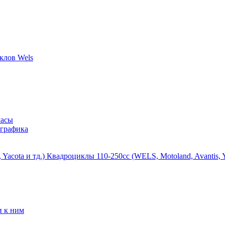
часы
 графика
Квадроциклы 110-250сс (WELS, Motoland, Avantis, Ya
и к ним