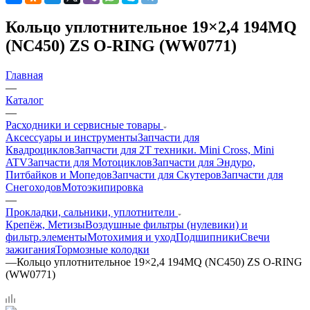
Кольцо уплотнительное 19×2,4 194MQ
(NC450) ZS O-RING (WW0771)
Главная
—
Каталог
—
Расходники и сервисные товары
Аксессуары и инструменты
Запчасти для
Квадроциклов
Запчасти для 2T техники. Mini Cross, Mini
ATV
Запчасти для Мотоциклов
Запчасти для Эндуро,
Питбайков и Мопедов
Запчасти для Скутеров
Запчасти для
Снегоходов
Мотоэкипировка
—
Прокладки, сальники, уплотнители
Крепёж, Метизы
Воздушные фильтры (нулевики) и
фильтр.элементы
Мотохимия и уход
Подшипники
Свечи
зажигания
Тормозные колодки
—
Кольцо уплотнительное 19×2,4 194MQ (NC450) ZS O-RING
(WW0771)