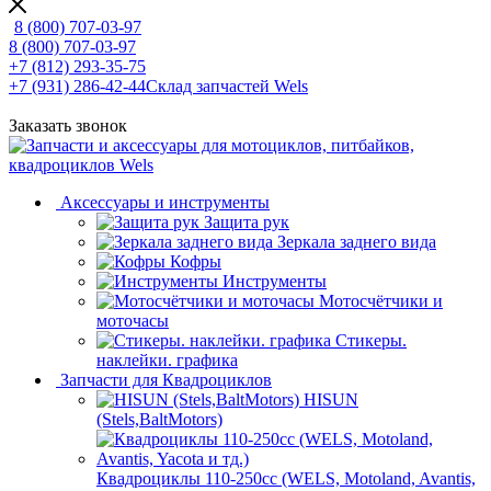
8 (800) 707-03-97
8 (800) 707-03-97
+7 (812) 293-35-75
+7 (931) 286-42-44
Склад запчастей Wels
Заказать звонок
Аксессуары и инструменты
Защита рук
Зеркала заднего вида
Кофры
Инструменты
Мотосчётчики и
моточасы
Стикеры.
наклейки. графика
Запчасти для Квадроциклов
HISUN
(Stels,BaltMotors)
Квадроциклы 110-250сс (WELS, Motoland, Avantis,