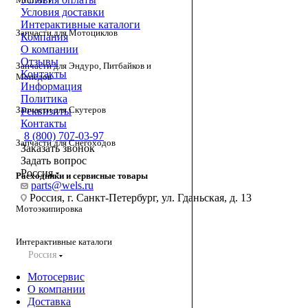
Условия доставки
Интерактивные каталоги
Запчасти для Мотоциклов
Компания
О компании
Отзывы
Запчасти для Эндуро, Питбайков и
Контакты
Мопедов
Информация
Политика
Запчасти для Скутеров
Реквизиты
Контакты
8 (800) 707-03-97
Запчасти для Снегоходов
Заказать звонок
Задать вопрос
Россия
Расходники и сервисные товары
parts@wels.ru
Россия, г. Санкт-Петербург, ул. Гданьская, д. 13
Мотоэкипировка
Интерактивные каталоги
Россия
Мотосервис
О компании
Доставка