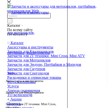
Каталог
По всему сайту
По каталогу
Каталог
Аксессуары и инструменты
Запчасти для Квадроциклов
Запчасти для 2T техники. Mini Cross, Mini ATV
Запчасти для Мотоциклов
Запчасти для Эндуро, Питбайков и Мопедов
Запчасти для Скутеров
Запчасти для Снегоходов
Расходники и сервисные товары
Аксессуары и инструменты
Мотоэкипировка
Услуги
Аренда снаряжения
Запчасти для Квадроциклов
ТО велосипеда
Акции
Помощь
Запчасти для 2T техники. Mini Cross,
Условия оплаты
Mini ATV