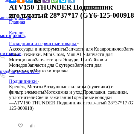
ATV150 THUNDER Подшипник
игольчатый 28*37*17 (GY6-125-000918
0
0
0
Главная
—
Каталог
—
Расходники и сервисные товары
Аксессуары и инструменты
Запчасти для Квадроциклов
Запч
для 2T техники. Mini Cross, Mini ATV
Запчасти для
Мотоциклов
Запчасти для Эндуро, Питбайков и
Мопедов
Запчасти для Скутеров
Запчасти для
Снегоходов
Мотоэкипировка
—
Подшипники
Крепёж, Метизы
Воздушные фильтры (нулевики) и
фильтр.элементы
Мотохимия и уход
Прокладки, сальники,
уплотнители
Свечи зажигания
Тормозные колодки
—
ATV150 THUNDER Подшипник игольчатый 28*37*17 (G
125-000918)