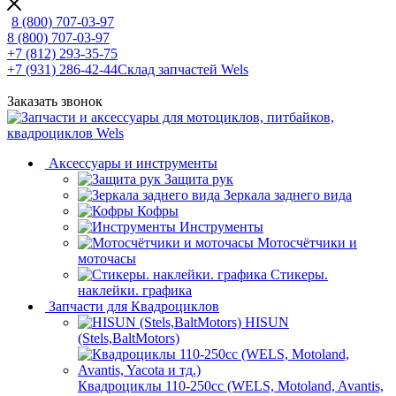
8 (800) 707-03-97
8 (800) 707-03-97
+7 (812) 293-35-75
+7 (931) 286-42-44
Склад запчастей Wels
Заказать звонок
Аксессуары и инструменты
Защита рук
Зеркала заднего вида
Кофры
Инструменты
Мотосчётчики и
моточасы
Стикеры.
наклейки. графика
Запчасти для Квадроциклов
HISUN
(Stels,BaltMotors)
Квадроциклы 110-250сс (WELS, Motoland, Avantis,