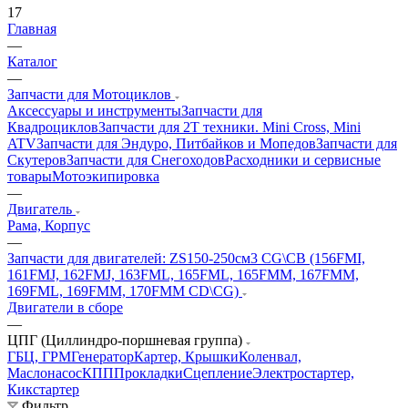
17
Главная
—
Каталог
—
Запчасти для Мотоциклов
Аксессуары и инструменты
Запчасти для
Квадроциклов
Запчасти для 2T техники. Mini Cross, Mini
ATV
Запчасти для Эндуро, Питбайков и Мопедов
Запчасти для
Скутеров
Запчасти для Снегоходов
Расходники и сервисные
товары
Мотоэкипировка
—
Двигатель
Рама, Корпус
—
Запчасти для двигателей: ZS150-250см3 CG\CB (156FMI,
161FMJ, 162FMJ, 163FML, 165FML, 165FMM, 167FMM,
169FML, 169FMM, 170FMM CD\CG)
Двигатели в сборе
—
ЦПГ (Циллиндро-поршневая группа)
ГБЦ, ГРМ
Генератор
Картер, Крышки
Коленвал,
Маслонасос
КПП
Прокладки
Сцепление
Электростартер,
Кикстартер
Фильтр