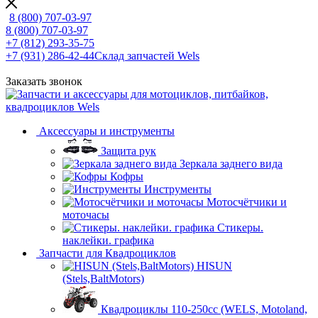
8 (800) 707-03-97
8 (800) 707-03-97
+7 (812) 293-35-75
+7 (931) 286-42-44
Склад запчастей Wels
Заказать звонок
Аксессуары и инструменты
Защита рук
Зеркала заднего вида
Кофры
Инструменты
Мотосчётчики и
моточасы
Стикеры.
наклейки. графика
Запчасти для Квадроциклов
HISUN
(Stels,BaltMotors)
Квадроциклы 110-250сс (WELS, Motoland,