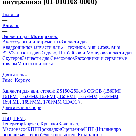
внутренняя (01-010108-0000)
Главная
—
Каталог
—
Запчасти для Мотоциклов
Аксессуары и инструменты
Запчасти для
Квадроциклов
Запчасти для 2T техники. Mini Cross, Mini
ATV
Запчасти для Эндуро, Питбайков и Мопедов
Запчасти для
Скутеров
Запчасти для Снегоходов
Расходники и сервисные
товары
Мотоэкипировка
—
Двигатель
Рама, Корпус
—
Запчасти для двигателей: ZS150-250см3 CG\CB (156FMI,
161FMJ, 162FMJ, 163FML, 165FML, 165FMM, 167FMM,
169FML, 169FMM, 170FMM CD\CG)
Двигатели в сборе
—
ГБЦ, ГРМ
Генератор
Картер, Крышки
Коленвал,
Маслонасос
КПП
Прокладки
Сцепление
ЦПГ (Циллиндро-
поршневая группа)
Электростартер, Кикстартер