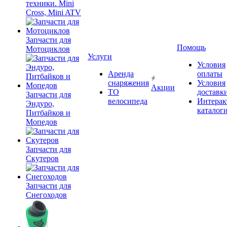
техники. Mini
Cross, Mini ATV
Запчасти для
Помощь
Мотоциклов
Услуги
Условия
Аренда
оплаты
снаряжения
Условия
Акции
ТО
доставк
Запчасти для
велосипеда
Интерак
Эндуро,
каталог
Питбайков и
Мопедов
Запчасти для
Скутеров
Запчасти для
Снегоходов