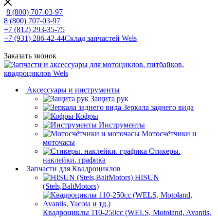
8 (800) 707-03-97
8 (800) 707-03-97
+7 (812) 293-35-75
+7 (931) 286-42-44
Склад запчастей Wels
Заказать звонок
Аксессуары и инструменты
Защита рук
Зеркала заднего вида
Кофры
Инструменты
Мотосчётчики и
моточасы
Стикеры.
наклейки. графика
Запчасти для Квадроциклов
HISUN
(Stels,BaltMotors)
Квадроциклы 110-250сс (WELS, Motoland, Avantis,