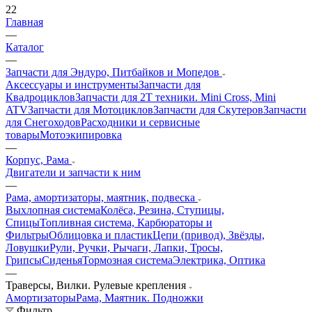
22
Главная
—
Каталог
—
Запчасти для Эндуро, Питбайков и Мопедов
Аксессуары и инструменты
Запчасти для
Квадроциклов
Запчасти для 2T техники. Mini Cross, Mini
ATV
Запчасти для Мотоциклов
Запчасти для Скутеров
Запчасти
для Снегоходов
Расходники и сервисные
товары
Мотоэкипировка
—
Корпус, Рама
Двигатели и запчасти к ним
—
Рама, амортизаторы, маятник, подвеска
Выхлопная система
Колёса, Резина, Ступицы,
Спицы
Топливная система, Карбюраторы и
Фильтры
Облицовка и пластик
Цепи (привод), Звёзды,
Ловушки
Рули, Ручки, Рычаги, Лапки, Тросы,
Грипсы
Сиденья
Тормозная система
Электрика, Оптика
—
Траверсы, Вилки. Рулевые крепления
Амортизаторы
Рама, Маятник. Подножки
Фильтр