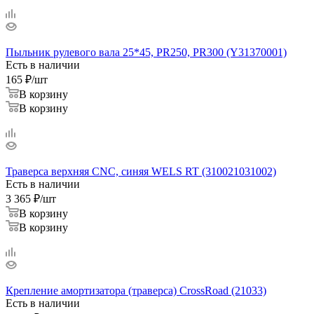
Пыльник рулевого вала 25*45, PR250, PR300 (Y31370001)
Есть в наличии
165
₽
/шт
В корзину
В корзину
Траверса верхняя CNC, синяя WELS RT (310021031002)
Есть в наличии
3 365
₽
/шт
В корзину
В корзину
Крепление амортизатора (траверса) CrossRoad (21033)
Есть в наличии