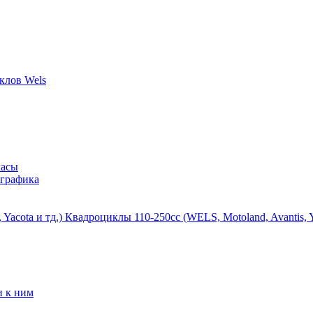
часы
 графика
Квадроциклы 110-250сс (WELS, Motoland, Avantis, Ya
и к ним